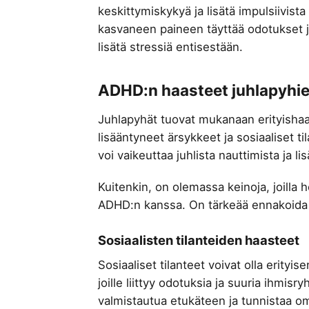
keskittymiskykyä ja lisätä impulsiivis
kasvaneen paineen täyttää odotukset ja os
lisätä stressiä entisestään.
ADHD:n haasteet juhlapyhie
Juhlapyhät tuovat mukanaan erityishaas
lisääntyneet ärsykkeet ja sosiaaliset ti
voi vaikeuttaa juhlista nauttimista ja lis
Kuitenkin, on olemassa keinoja, joilla h
ADHD:n kanssa. On tärkeää ennakoida ja
Sosiaalisten tilanteiden haasteet
Sosiaaliset tilanteet voivat olla erity
joille liittyy odotuksia ja suuria ihmisr
valmistautua etukäteen ja tunnistaa o