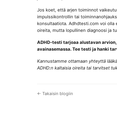
Jos koet, että arjen toiminnot vaikeutu
impulssikontrollin tai toiminnanohjauk
konsultaatiota. Adhdtesti.com voi ol
oireita, mutta lopullinen diagnoosi ja t
ADHD-testi tarjoaa alustavan arvion, 
avainasemassa. Tee testi ja hanki ta
Kannustamme ottamaan yhteyttä lääkäri
ADHD:n kaltaisia oireita tai tarvitset tu
← Takaisin blogiin