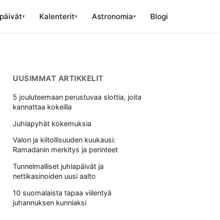
päivät
Kalenterit
Astronomia
Blogi
▾
▾
▾
UUSIMMAT ARTIKKELIT
5 jouluteemaan perustuvaa slottia, joita
kannattaa kokeilla
Juhlapyhät kokemuksia
Valon ja kiitollisuuden kuukausi:
Ramadanin merkitys ja perinteet
Tunnelmalliset juhlapäivät ja
nettikasinoiden uusi aalto
10 suomalaista tapaa viilentyä
juhannuksen kunniaksi