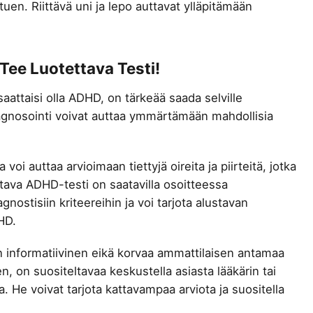
uen. Riittävä uni ja lepo auttavat ylläpitämään
Tee Luotettava Testi!
i saattaisi olla ADHD, on tärkeää saada selville
iagnosointi voivat auttaa ymmärtämään mahdollisia
oi auttaa arvioimaan tiettyjä oireita ja piirteitä, jotka
ttava ADHD-testi on saatavilla osoitteessa
gnostisiin kriteereihin ja voi tarjota alustavan
DHD.
n informatiivinen eikä korvaa ammattilaisen antamaa
n, on suositeltavaa keskustella asiasta lääkärin tai
 He voivat tarjota kattavampaa arviota ja suositella