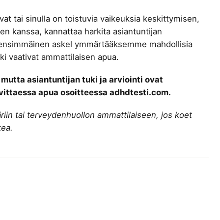
vat tai sinulla on toistuvia vaikeuksia keskittymisen,
sen kanssa, kannattaa harkita asiantuntijan
la ensimmäinen askel ymmärtääksemme mahdollisia
uki vaativat ammattilaisen apua.
mutta asiantuntijan tuki ja arviointi ovat
rvittaessa apua osoitteessa adhdtesti.com.
in tai terveydenhuollon ammattilaiseen, jos koet
kea.