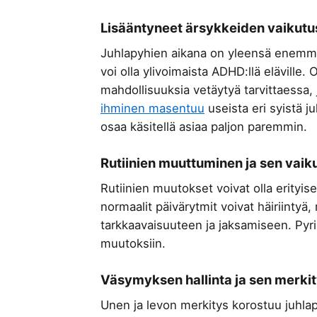
Lisääntyneet ärsykkeiden vaikutu
Juhlapyhien aikana on yleensä enemmän
voi olla ylivoimaista ADHD:llä eläville. 
mahdollisuuksia vetäytyä tarvittaessa,
ihminen masentuu
useista eri syistä j
osaa käsitellä asiaa paljon paremmin.
Rutiinien muuttuminen ja sen vaik
Rutiinien muutokset voivat olla erityise
normaalit päivärytmit voivat häiriintyä,
tarkkaavaisuuteen ja jaksamiseen. Pyri
muutoksiin.
Väsymyksen hallinta ja sen merki
Unen ja levon merkitys korostuu juhlap