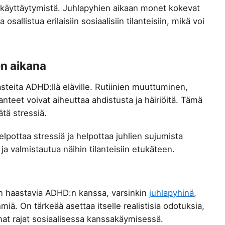
ta käyttäytymistä. Juhlapyhien aikaan monet kokevat
allistua erilaisiin sosiaalisiin tilanteisiin, mikä voi
n aikana
teita ADHD:llä eläville. Rutiinien muuttuminen,
lanteet voivat aiheuttaa ahdistusta ja häiriöitä. Tämä
ätä stressiä.
elpottaa stressiä ja helpottaa juhlien sujumista
 valmistautua näihin tilanteisiin etukäteen.
isen haastavia ADHD:n kanssa, varsinkin
juhlapyhinä
,
yhmiä. On tärkeää asettaa itselle realistisia odotuksia,
mat rajat sosiaalisessa kanssakäymisessä.