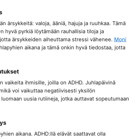
s
 ärsykkeitä: valoja, ääniä, hajuja ja ruuhkaa. Tämä
On hyvä pyrkiä löytämään rauhallisia tiloja ja
 jotta ärsykkeiden aiheuttama stressi vähenee.
Moni
uhlapyhien aikana ja tämä onkin hyvä tiedostaa, jotta
utukset
n vaikeita ihmisille, joilla on ADHD. Juhlapäivinä
 mikä voi vaikuttaa negatiivisesti yksilön
 luomaan uusia rutiineja, jotka auttavat sopeutumaan
tys
yhien aikana. ADHD:llä elävät saattavat olla