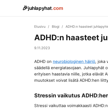
🎉
juhlapyhat
.com
Etusivu
/
Blogi
/
ADHD:n haasteet juhlapyhie
ADHD:n haasteet juh
9.11.2023
ADHD on
neurobiologinen häiriö
, joka 
säädellä energiatasojaan. Juhlapyhät ov
erityisen haastavia niille, jotka elävät
muutokset voivat lisätä ADHD:hen liitty
Stressin vaikutus ADHD:he
Stressi vaikuttaa voimakkaasti ADHD:n o