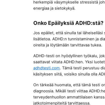
herkempiä väsymykselle stressistä joht
energiaa ja sietokykyä.
Onko Epäilyksiä ADHD:stä? 
Jos epäilet, että sinulla tai läheiselläs
lisätietoa. ADHD:n tunnistaminen ja d
oireita ja löytämään tarvittavaa tukea.
ADHD-testi on hyödyllinen työkalu, joka v
saattavat viitata ADHD:hen. Yksi luote
adhdtesti.com
. Tämä testi perustuu dia
käsityksen siitä, voisiko sinulla olla A
On tärkeää huomata, että tämä testi o
diagnoosia. Mikäli testi viittaa ADHD:he
terveydenhuollon ammattilaisen kanssa.
jatkotoimenpiteitä tarvittaessa.