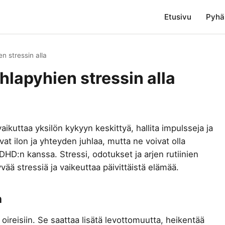
Etusivu
Pyhä
n stressin alla
lapyhien stressin alla
vaikuttaa yksilön kykyyn keskittyä, hallita impulsseja ja
at ilon ja yhteyden juhlaa, mutta ne voivat olla
 ADHD:n kanssa. Stressi, odotukset ja arjen rutiinien
vää stressiä ja vaikeuttaa päivittäistä elämää.
n
ireisiin. Se saattaa lisätä levottomuutta, heikentää