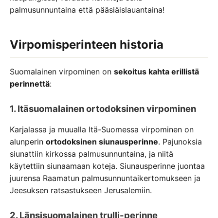
palmusunnuntaina että pääsiäislauantaina!
Virpomisperinteen historia
Suomalainen virpominen on
sekoitus kahta erillistä
perinnettä
:
1. Itäsuomalainen ortodoksinen virpominen
Karjalassa ja muualla Itä-Suomessa virpominen on
alunperin
ortodoksinen siunausperinne
. Pajunoksia
siunattiin kirkossa palmusunnuntaina, ja niitä
käytettiin siunaamaan koteja. Siunausperinne juontaa
juurensa Raamatun palmusunnuntaikertomukseen ja
Jeesuksen ratsastukseen Jerusalemiin.
2. Länsisuomalainen trulli-perinne