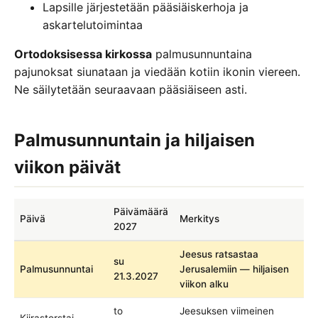
Lapsille järjestetään pääsiäiskerhoja ja
askartelutoimintaa
Ortodoksisessa kirkossa
palmusunnuntaina
pajunoksat siunataan ja viedään kotiin ikonin viereen.
Ne säilytetään seuraavaan pääsiäiseen asti.
Palmusunnuntain ja hiljaisen
viikon päivät
Päivämäärä
Päivä
Merkitys
2027
Jeesus ratsastaa
su
Palmusunnuntai
Jerusalemiin — hiljaisen
21.3.2027
viikon alku
to
Jeesuksen viimeinen
Kiirastorstai