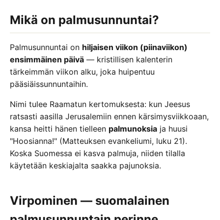
Mikä on palmusunnuntai?
Palmusunnuntai on
hiljaisen viikon (piinaviikon)
ensimmäinen päivä
— kristillisen kalenterin
tärkeimmän viikon alku, joka huipentuu
pääsiäissunnuntaihin.
Nimi tulee Raamatun kertomuksesta: kun Jeesus
ratsasti aasilla Jerusalemiin ennen kärsimysviikkoaan,
kansa heitti hänen tielleen
palmunoksia
ja huusi
"Hoosianna!" (Matteuksen evankeliumi, luku 21).
Koska Suomessa ei kasva palmuja, niiden tilalla
käytetään keskiajalta saakka pajunoksia.
Virpominen — suomalainen
palmusunnuntain perinne