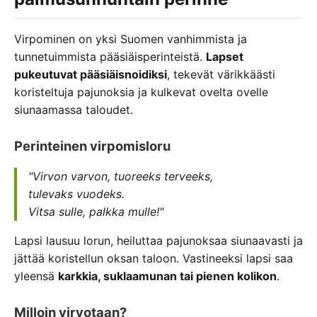
Virpominen on yksi Suomen vanhimmista ja
tunnetuimmista pääsiäisperinteistä.
Lapset
pukeutuvat pääsiäisnoidiksi
, tekevät värikkäästi
koristeltuja pajunoksia ja kulkevat ovelta ovelle
siunaamassa taloudet.
Perinteinen virpomisloru
"Virvon varvon, tuoreeks terveeks,
tulevaks vuodeks.
Vitsa sulle, palkka mulle!"
Lapsi lausuu lorun, heiluttaa pajunoksaa siunaavasti ja
jättää koristellun oksan taloon. Vastineeksi lapsi saa
yleensä
karkkia, suklaamunan tai pienen kolikon
.
Milloin virvotaan?