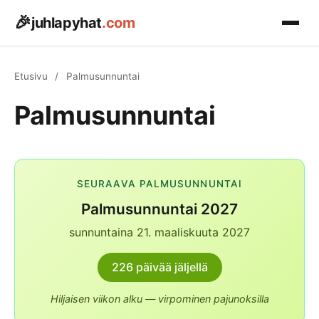
🎉
juhlapyhat
.com
Etusivu
Etusivu
/
Palmusunnuntai
Pyhäpäivät
Palmusunnuntai
▾
KEVÄT
Kalenterit
▾
Pääsiäinen
📅 Mitä tänään on?
Astronomia
▾
SEURAAVA PALMUSUNNUNTAI
Vappu 1.5.
Päivän kalenteritiedot
Palmusunnuntai 2027
☀️ Päivänseisaukset
Helatorstai
Blogi
🗓️ Kalenteri 2026
sunnuntaina 21. maaliskuuta 2027
Kevät, kesä, syksy, talvi
Koko vuoden kalenteri
Äitienpäivä
🌕 Täysikuu 2026
226 päivää jäljellä
🏖️ Arkipyhät 2026
Palmusunnuntai
Kuukalenteri & superkuut
Pyhäpäivät & vapaapäivät
Aprillipäivä 1.4.
Hiljaisen viikon alku — virpominen pajunoksilla
⏰ Kellojen siirto
🇫🇮 Liputuspäivät