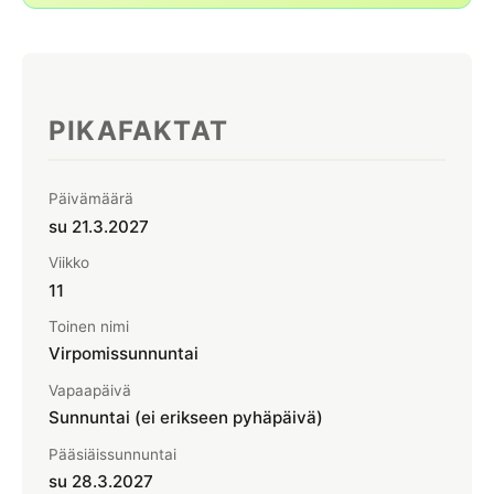
Kesä- ja talviaika
Laskiainen
Suomen liputuspäivät
🎒 Koululomat
KESÄ
Syys-, hiihto- ja talviloma
Juhannus
PIKAFAKTAT
Helluntai
SYKSY
Päivämäärä
su 21.3.2027
Pyhäinpäivä
Viikko
Isänpäivä
11
Halloween 31.10.
Toinen nimi
Virpomissunnuntai
TALVI
Vapaapäivä
Joulu
Sunnuntai (ei erikseen pyhäpäivä)
Jouluaatto
Pääsiäissunnuntai
su 28.3.2027
Tapaninpäivä