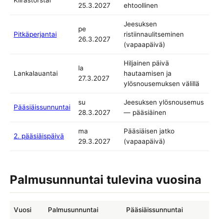
25.3.2027
ehtoollinen
Jeesuksen
pe
Pitkäperjantai
ristiinnaulitseminen
26.3.2027
(vapaapäivä)
Hiljainen päivä
la
Lankalauantai
hautaamisen ja
27.3.2027
ylösnousemuksen välillä
su
Jeesuksen ylösnousemus
Pääsiäissunnuntai
28.3.2027
— pääsiäinen
ma
Pääsiäisen jatko
2. pääsiäispäivä
29.3.2027
(vapaapäivä)
Palmusunnuntai tulevina vuosina
Vuosi
Palmusunnuntai
Pääsiäissunnuntai