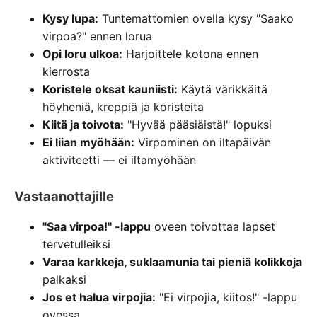
Kysy lupa:
Tuntemattomien ovella kysy "Saako
virpoa?" ennen lorua
Opi loru ulkoa:
Harjoittele kotona ennen
kierrosta
Koristele oksat kauniisti:
Käytä värikkäitä
höyheniä, kreppiä ja koristeita
Kiitä ja toivota:
"Hyvää pääsiäistä!" lopuksi
Ei liian myöhään:
Virpominen on iltapäivän
aktiviteetti — ei iltamyöhään
Vastaanottajille
"Saa virpoa!" -lappu
oveen toivottaa lapset
tervetulleiksi
Varaa karkkeja, suklaamunia tai pieniä kolikkoja
palkaksi
Jos et halua virpojia:
"Ei virpojia, kiitos!" -lappu
ovessa