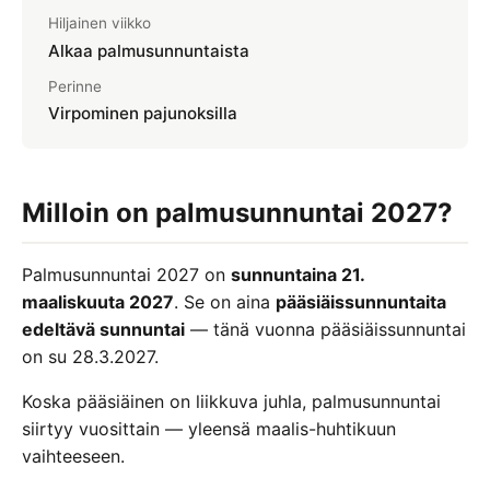
Hiljainen viikko
Itsenäisyyspäivä
Alkaa palmusunnuntaista
Uusivuosi
Perinne
Virpominen pajunoksilla
Loppiainen
MERKKIPÄIVÄT
Ystävänpäivä 14.2.
Milloin on palmusunnuntai 2027?
Kalevalan päivä 28.2.
Palmusunnuntai 2027 on
sunnuntaina 21.
Naistenpäivä 8.3.
maaliskuuta 2027
. Se on aina
pääsiäissunnuntaita
edeltävä sunnuntai
— tänä vuonna pääsiäissunnuntai
on su 28.3.2027.
Koska pääsiäinen on liikkuva juhla, palmusunnuntai
siirtyy vuosittain — yleensä maalis-huhtikuun
vaihteeseen.