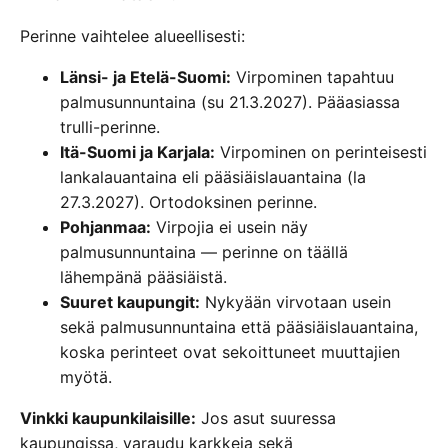
Perinne vaihtelee alueellisesti:
Länsi- ja Etelä-Suomi:
Virpominen tapahtuu
palmusunnuntaina (su 21.3.2027). Pääasiassa
trulli-perinne.
Itä-Suomi ja Karjala:
Virpominen on perinteisesti
lankalauantaina eli pääsiäislauantaina (la
27.3.2027). Ortodoksinen perinne.
Pohjanmaa:
Virpojia ei usein näy
palmusunnuntaina — perinne on täällä
lähempänä pääsiäistä.
Suuret kaupungit:
Nykyään virvotaan usein
sekä palmusunnuntaina että pääsiäislauantaina,
koska perinteet ovat sekoittuneet muuttajien
myötä.
Vinkki kaupunkilaisille:
Jos asut suuressa
kaupungissa, varaudu karkkeja sekä