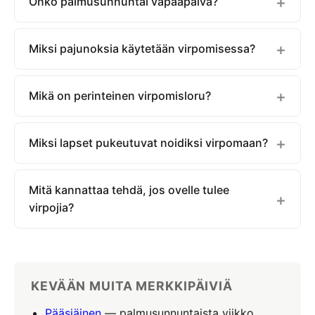
Onko palmusunnuntai vapaapäivä?
Miksi pajunoksia käytetään virpomisessa?
Mikä on perinteinen virpomisloru?
Miksi lapset pukeutuvat noidiksi virpomaan?
Mitä kannattaa tehdä, jos ovelle tulee
virpojia?
KEVÄÄN MUITA MERKKIPÄIVIÄ
Pääsiäinen
— palmusunnuntaista viikko