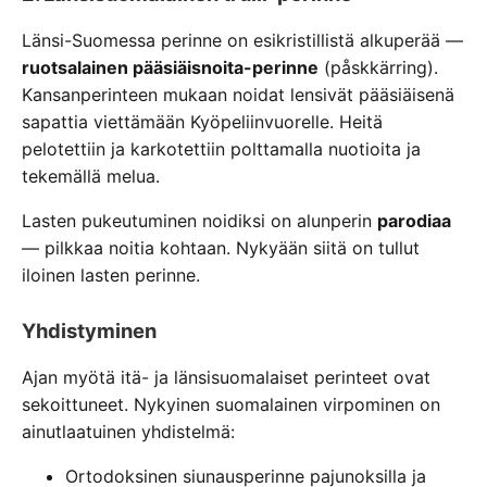
Länsi-Suomessa perinne on esikristillistä alkuperää —
ruotsalainen pääsiäisnoita-perinne
(påskkärring).
Kansanperinteen mukaan noidat lensivät pääsiäisenä
sapattia viettämään Kyöpeliinvuorelle. Heitä
pelotettiin ja karkotettiin polttamalla nuotioita ja
tekemällä melua.
Lasten pukeutuminen noidiksi on alunperin
parodiaa
— pilkkaa noitia kohtaan. Nykyään siitä on tullut
iloinen lasten perinne.
Yhdistyminen
Ajan myötä itä- ja länsisuomalaiset perinteet ovat
sekoittuneet. Nykyinen suomalainen virpominen on
ainutlaatuinen yhdistelmä:
Ortodoksinen siunausperinne pajunoksilla ja