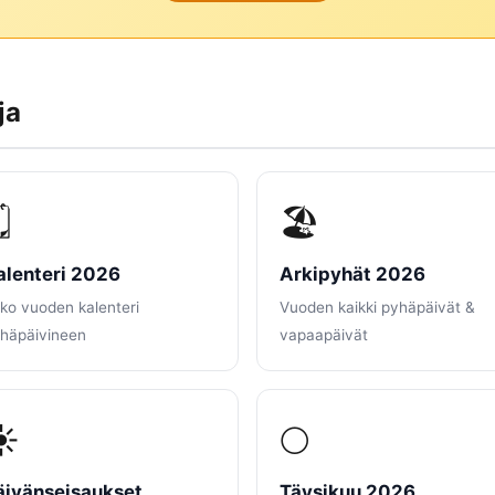
ja
️
🏖️
alenteri 2026
Arkipyhät 2026
ko vuoden kalenteri
Vuoden kaikki pyhäpäivät &
häpäivineen
vapaapäivät
☀️
🌕
äivänseisaukset
Täysikuu 2026