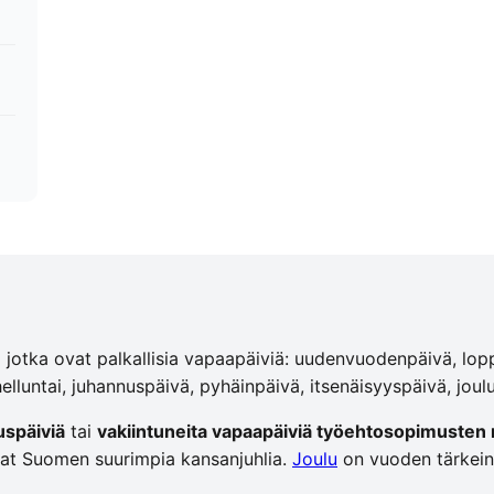
jotka ovat palkallisia vapaapäiviä: uudenvuodenpäivä, loppi
helluntai, juhannuspäivä, pyhäinpäivä, itsenäisyyspäivä, joul
uspäiviä
tai
vakiintuneita vapaapäiviä työehtosopimuste
at Suomen suurimpia kansanjuhlia.
Joulu
on vuoden tärkein