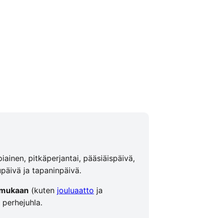
ainen, pitkäperjantai, pääsiäispäivä,
upäivä ja tapaninpäivä.
n mukaan
(kuten
jouluaatto
ja
 perhejuhla.