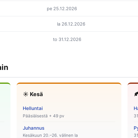
pe 25.12.2026
la 26.12.2026
to 31.12.2026
ain
☀️ Kesä

Helluntai
H
Pääsiäisestä + 49 pv
31
Juhannus
P
Kesäkuun 20.–26. välinen la
31