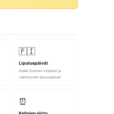
🇫🇮
Liputuspäivät
Kaikki Suomen viralliset ja
vakiintuneet liputuspäivät
⏰
Kellojen siirto