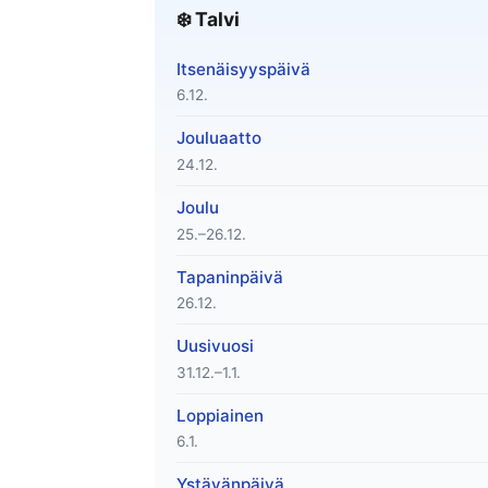
❄️ Talvi
Itsenäisyyspäivä
6.12.
Jouluaatto
24.12.
Joulu
25.–26.12.
Tapaninpäivä
26.12.
Uusivuosi
31.12.–1.1.
Loppiainen
6.1.
Ystävänpäivä