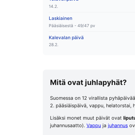
14.2.
Laskiainen
Pääsiäisestä - 49/47 pv
Kalevalan päivä
28.2.
Mitä ovat juhlapyhät?
Suomessa on 12 virallista pyhäpäivää 
2. pääsiäispäivä, vappu, helatorstai, 
Lisäksi monet muut päivät ovat
liput
juhannusaatto).
Vappu
ja
juhannus
ov