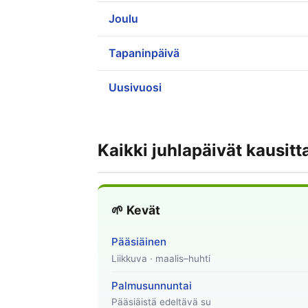
Joulu
Tapaninpäivä
Uusivuosi
Kaikki juhlapäivät kausitt
🌱 Kevät
Pääsiäinen
Liikkuva · maalis–huhti
Palmusunnuntai
Pääsiäistä edeltävä su