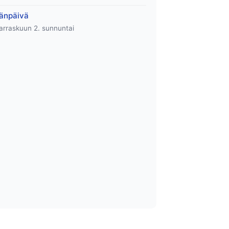
sänpäivä
rraskuun 2. sunnuntai