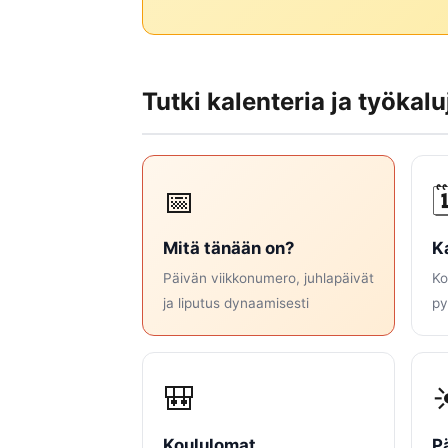
Tutki kalenteria ja työkalu
📅

Mitä tänään on?
K
Päivän viikkonumero, juhlapäivät
Ko
ja liputus dynaamisesti
py
🎒
Koululomat
P