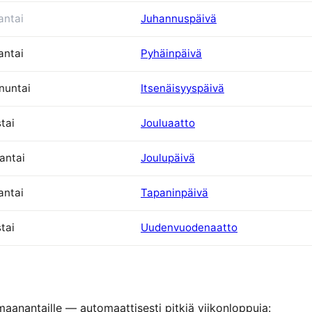
antai
Juhannuspäivä
antai
Pyhäinpäivä
nuntai
Itsenäisyyspäivä
tai
Jouluaatto
antai
Joulupäivä
antai
Tapaninpäivä
tai
Uudenvuodenaatto
 maanantaille — automaattisesti pitkiä viikonloppuja: