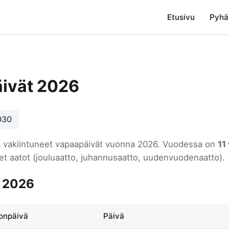
Etusivu
Pyhä
äivät 2026
030
ja vakiintuneet vapaapäivät vuonna 2026. Vuodessa on
11
neet aatot (jouluaatto, juhannusaatto, uudenvuodenaatto).
t 2026
konpäivä
Päivä