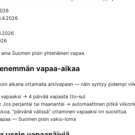
2026
.4.2026
6.2026
026
 aina Suomen pisin yhtenäinen vapaa.
t enemmän vapaa-aikaa
ikon aikana ottamalla arkivapaan — näin syntyy pidempi vii
 vapaaksi → 4 päivää vapaata (to–su)
:
Jos perjantai tai maanantai → automaattinen pitkä viikon
kkoa, "päivänä välissä" ottaminen vapaaksi on suosittua
apaa — Suomen pisin vakio-loma
ta usein vapaapäiviä