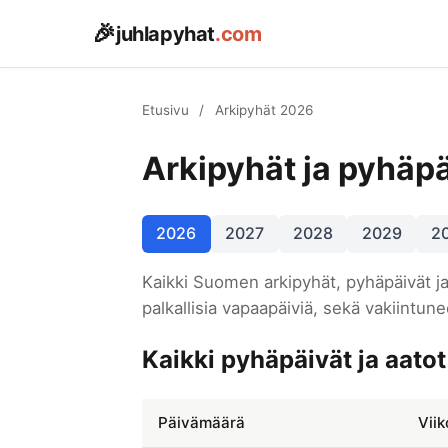
🎉
juhlapyhat
.com
Etusivu
/
Arkipyhät 2026
Arkipyhät ja pyhäp
2026
2027
2028
2029
2
Kaikki Suomen arkipyhät, pyhäpäivät 
palkallisia vapaapäiviä, sekä vakiintu
Kaikki pyhäpäivät ja aato
Päivämäärä
Vii