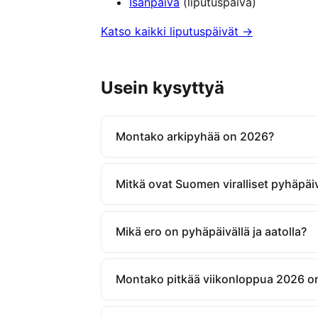
Isänpäivä
(liputuspäivä)
Katso kaikki liputuspäivät →
Usein kysyttyä
Montako arkipyhää on 2026?
Mitkä ovat Suomen viralliset pyhäpäi
Mikä ero on pyhäpäivällä ja aatolla?
Montako pitkää viikonloppua 2026 o