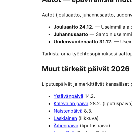
Aatot (jouluaatto, juhannusaatto, uudenv
Jouluaatto 24.12.
— Useimmilla aloi
Juhannusaatto
— Samoin useimmilla
Uudenvuodenaatto 31.12.
— Usein 
Tarkista oma työehtosopimuksesi aattop
Muut tärkeät päivät 2026
Liputuspäivät ja merkittävät kansalliset 
Ystävänpäivä
14.2.
Kalevalan päivä
28.2. (liputuspäivä
Naistenpäivä
8.3.
Laskiainen
(liikkuva)
Äitienpäivä
(liputuspäivä)