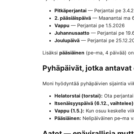
Pitkäperjantai
— Perjantai pe 3.4.
2. pääsiäispäivä
— Maanantai ma 6
Vappu
— Perjantai pe 1.5.2026
Juhannusaatto
— Perjantai pe 19.
Joulupäivä
— Perjantai pe 25.12.2
Lisäksi
pääsiäinen
(pe–ma, 4 päivää) on
Pyhäpäivät, jotka antava
Moni hyödyntää pyhäpäivien sijaintia vi
Helatorstai (torstai):
Ota perjantai
Itsenäisyyspäivä (6.12., vaihtelee)
Vappu (1.5.):
Kun osuu keskelle vii
Pääsiäinen:
Nelipäiväinen pe–ma v
Aatot — epävirallisia mut