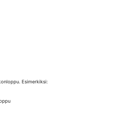
konloppu. Esimerkiksi:
loppu