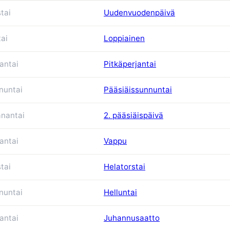
tai
Uudenvuodenpäivä
tai
Loppiainen
antai
Pitkäperjantai
nuntai
Pääsiäissunnuntai
nantai
2. pääsiäispäivä
antai
Vappu
tai
Helatorstai
nuntai
Helluntai
antai
Juhannusaatto