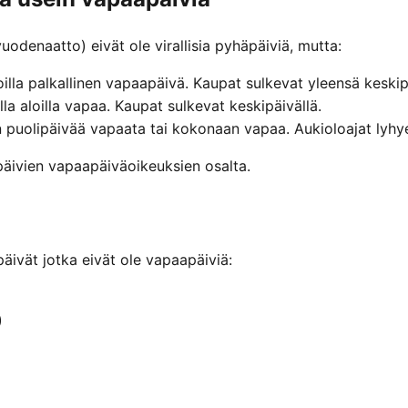
uodenaatto) eivät ole virallisia pyhäpäiviä, mutta:
lla palkallinen vapaapäivä. Kaupat sulkevat yleensä keskipä
 aloilla vapaa. Kaupat sulkevat keskipäivällä.
puolipäivää vapaata tai kokonaan vapaa. Aukioloajat lyh
äivien vapaapäiväoikeuksien osalta.
päivät jotka eivät ole vapaapäiviä:
)