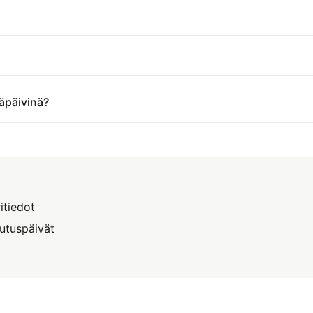
äpäivinä?
itiedot
utuspäivät