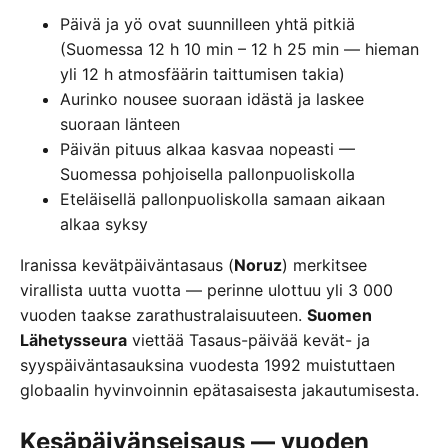
Päivä ja yö ovat suunnilleen yhtä pitkiä
(Suomessa 12 h 10 min – 12 h 25 min — hieman
yli 12 h atmosfäärin taittumisen takia)
Aurinko nousee suoraan idästä ja laskee
suoraan länteen
Päivän pituus alkaa kasvaa nopeasti —
Suomessa pohjoisella pallonpuoliskolla
Eteläisellä pallonpuoliskolla samaan aikaan
alkaa syksy
Iranissa kevätpäiväntasaus (
Noruz
) merkitsee
virallista uutta vuotta — perinne ulottuu yli 3 000
vuoden taakse zarathustralaisuuteen.
Suomen
Lähetysseura
viettää Tasaus-päivää kevät- ja
syyspäiväntasauksina vuodesta 1992 muistuttaen
globaalin hyvinvoinnin epätasaisesta jakautumisesta.
Kesäpäivänseisaus — vuoden