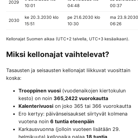
2029
10:01
04:48
00:37
ke 20.3.2030 klo
pe 21.6.2030 klo
ma 23.9.2030
2030
15:51
10:30
06:26
Kellonajat Suomen aikaa (UTC+2 talvella, UTC+3 kesäaikaan).
Miksi kellonajat vaihtelevat?
Tasausten ja seisausten kellonajat liikkuvat vuosittain
koska:
Trooppinen vuosi
(vuodenaikojen kiertokulun
kesto) on noin
365,2422 vuorokautta
Kalenterivuosi
on joko 365 tai 366 vuorokautta
Ero kertyy: päivänseisaukset siirtyvät kolmena
vuotena noin
6 tuntia eteenpäin
Karkausvuonna (jolloin vuoteen lisätään 29.
helmikuuta) kellonaika palaa
18 tuntia