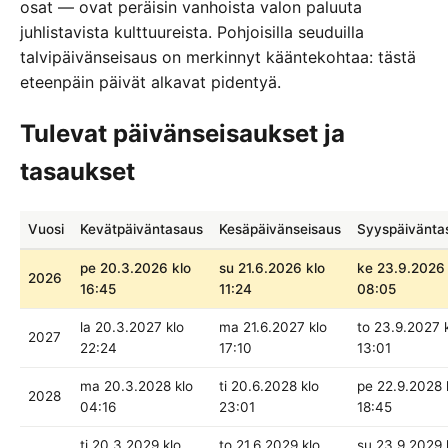
osat — ovat peräisin vanhoista valon paluuta
juhlistavista kulttuureista. Pohjoisilla seuduilla
talvipäivänseisaus on merkinnyt kääntekohtaa: tästä
eteenpäin päivät alkavat pidentyä.
Tulevat päivänseisaukset ja
tasaukset
Vuosi
Kevätpäiväntasaus
Kesäpäivänseisaus
Syyspäivänta
pe 20.3.2026 klo
su 21.6.2026 klo
ke 23.9.2026 
2026
16:45
11:24
08:05
la 20.3.2027 klo
ma 21.6.2027 klo
to 23.9.2027 
2027
22:24
17:10
13:01
ma 20.3.2028 klo
ti 20.6.2028 klo
pe 22.9.2028 
2028
04:16
23:01
18:45
ti 20.3.2029 klo
to 21.6.2029 klo
su 23.9.2029 