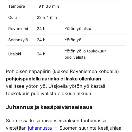
Tampere
19 h 30 min
Oulu
22 h 4 min
Rovaniemi
24 h
Yötön yö alkaa
Sodankylä
24 h
Yötön yö
Yötön yö jo toukokuun
Utsjoki
24 h
puolivälistä
Pohjoisen napapiirin (kulkee Rovaniemen kohdalla)
pohjoispuolella aurinko ei laske ollenkaan
—
vallitsee yötön yö. Utsjoella yötön yö kestää
toukokuun puolivälistä elokuun alkuun.
Juhannus ja kesäpäivänseisaus
Suomessa kesäpäivänseisauksen tuntumassa
vietetään
juhannusta
— Suomen suurinta kesäjuhlaa.