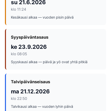
su 21.6.2026
Itsenäisyyspäivä
klo 11:24
Uusivuosi
Kesäkausi alkaa — vuoden pisin päivä
Loppiainen
MERKKIPÄIVÄT
Syyspäiväntasaus
Ystävänpäivä 14.2.
ke 23.9.2026
klo 08:05
Kalevalan päivä 28.2.
Syyskausi alkaa — päivä ja yö ovat yhtä pitkiä
Naistenpäivä 8.3.
Talvipäivänseisaus
ma 21.12.2026
klo 22:50
Talvikausi alkaa — vuoden lyhin päivä