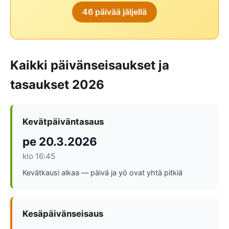
Kesä- ja talviaika
Laskiainen
Suomen liputuspäivät
46 päivää jäljellä
🎒 Koululomat
KESÄ
Syys-, hiihto- ja talviloma
Juhannus
Kaikki päivänseisaukset ja
Helluntai
tasaukset 2026
SYKSY
Pyhäinpäivä
Kevätpäiväntasaus
Isänpäivä
pe 20.3.2026
Halloween 31.10.
klo 16:45
TALVI
Kevätkausi alkaa — päivä ja yö ovat yhtä pitkiä
Joulu
Jouluaatto
Kesäpäivänseisaus
Tapaninpäivä