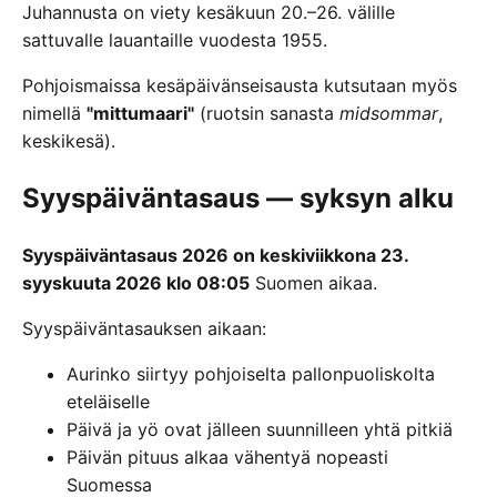
Juhannusta on viety kesäkuun 20.–26. välille
sattuvalle lauantaille vuodesta 1955.
Pohjoismaissa kesäpäivänseisausta kutsutaan myös
nimellä
"mittumaari"
(ruotsin sanasta
midsommar
,
keskikesä).
Syyspäiväntasaus — syksyn alku
Syyspäiväntasaus 2026 on keskiviikkona 23.
syyskuuta 2026 klo 08:05
Suomen aikaa.
Syyspäiväntasauksen aikaan:
Aurinko siirtyy pohjoiselta pallonpuoliskolta
eteläiselle
Päivä ja yö ovat jälleen suunnilleen yhtä pitkiä
Päivän pituus alkaa vähentyä nopeasti
Suomessa