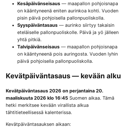
Kesäpäivänseisaus
— maapallon pohjoisnapa
on kääntyneenä eniten aurinkoa kohti. Vuoden
pisin päivä pohjoisella pallonpuoliskolla.
Syyspäiväntasaus
— aurinko siirtyy takaisin
eteläiselle pallonpuoliskolle. Päivä ja yö jälleen
yhtä pitkiä.
Talvipäivänseisaus
— maapallon pohjoisnapa
on kääntyneenä pois auringosta. Vuoden lyhin
päivä pohjoisella pallonpuoliskolla.
Kevätpäiväntasaus — kevään alku
Kevätpäiväntasaus 2026 on perjantaina 20.
maaliskuuta 2026 klo 16:45
Suomen aikaa. Tämä
hetki merkitsee kevään virallista alkua
tähtitieteellisessä kalenterissa.
Kevätpäiväntasauksen aikaan: