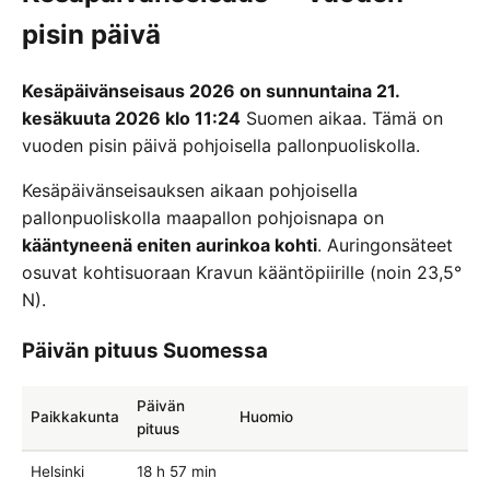
pisin päivä
Kesäpäivänseisaus 2026 on sunnuntaina 21.
kesäkuuta 2026 klo 11:24
Suomen aikaa. Tämä on
vuoden pisin päivä pohjoisella pallonpuoliskolla.
Kesäpäivänseisauksen aikaan pohjoisella
pallonpuoliskolla maapallon pohjoisnapa on
kääntyneenä eniten aurinkoa kohti
. Auringonsäteet
osuvat kohtisuoraan Kravun kääntöpiirille (noin 23,5°
N).
Päivän pituus Suomessa
Päivän
Paikkakunta
Huomio
pituus
Helsinki
18 h 57 min