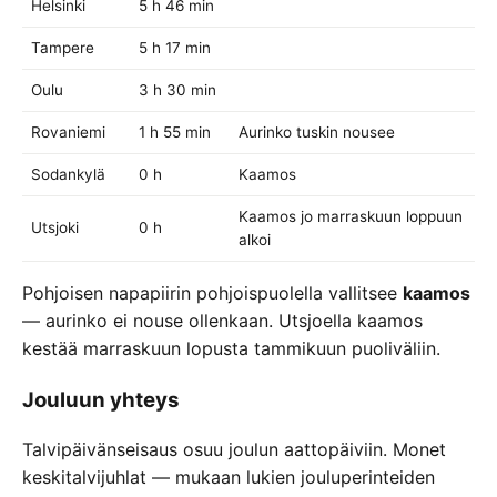
Helsinki
5 h 46 min
Tampere
5 h 17 min
Oulu
3 h 30 min
Rovaniemi
1 h 55 min
Aurinko tuskin nousee
Sodankylä
0 h
Kaamos
Kaamos jo marraskuun loppuun
Utsjoki
0 h
alkoi
Pohjoisen napapiirin pohjoispuolella vallitsee
kaamos
— aurinko ei nouse ollenkaan. Utsjoella kaamos
kestää marraskuun lopusta tammikuun puoliväliin.
Jouluun yhteys
Talvipäivänseisaus osuu joulun aattopäiviin. Monet
keskitalvijuhlat — mukaan lukien jouluperinteiden