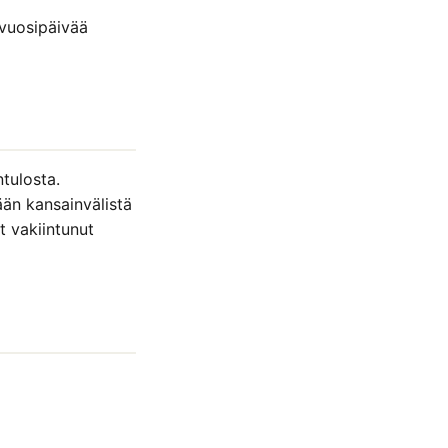
 vuosipäivää
tulosta.
än kansainvälistä
t vakiintunut