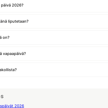
n päivä 2026?
vänä liputetaan?
ä on?
vä vapaapäivä?
kollista?
ÖS
tuspäivät 2026