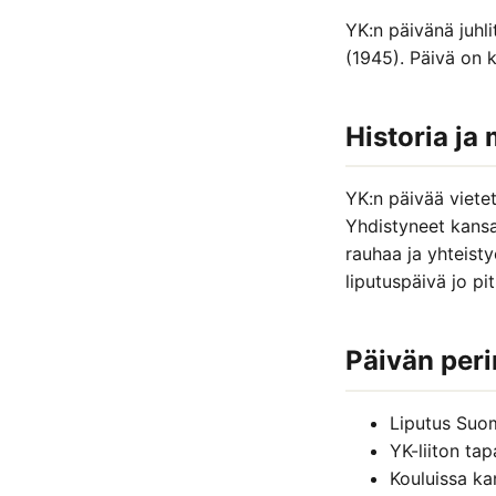
YK:n päivänä juhl
(1945). Päivä on k
Historia ja
YK:n päivää viete
Yhdistyneet kansa
rauhaa ja yhteisty
liputuspäivä jo pi
Päivän peri
Liputus Suome
YK-liiton ta
Kouluissa ka