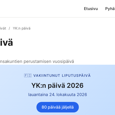
Etusivu
Pyhä
ivät
/
YK:n päivä
ivä
nsakuntien perustamisen vuosipäivä
🇫🇮 VAKIINTUNUT LIPUTUSPÄIVÄ
YK:n päivä 2026
lauantaina 24. lokakuuta 2026
80 päivää jäljellä