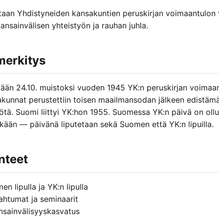
itaan Yhdistyneiden kansakuntien peruskirjan voimaantulon
ansainvälisen yhteistyön ja rauhan juhla.
 merkitys
tään 24.10. muistoksi vuoden 1945 YK:n peruskirjan voimaan
kunnat perustettiin toisen maailmansodan jälkeen edistämä
ötä. Suomi liittyi YK:hon 1955. Suomessa YK:n päivä on ollu
tkään — päivänä liputetaan sekä Suomen että YK:n lipuilla.
nteet
n lipulla ja YK:n lipulla
pahtumat ja seminaarit
nsainvälisyyskasvatus