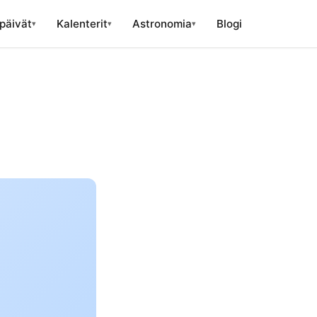
päivät
Kalenterit
Astronomia
Blogi
▾
▾
▾