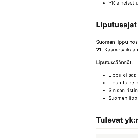
YK-aiheiset u
Liputusajat
Suomen lippu nos
21
. Kaamosaikaan 
Liputussäännöt:
Lippu ei sa
Lipun tulee 
Sinisen risti
Suomen lippu
Tulevat yk: