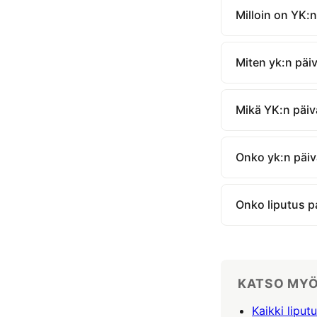
Milloin on YK:
Miten yk:n päi
Mikä YK:n päiv
Onko yk:n päi
Onko liputus pa
KATSO MY
Kaikki lipu