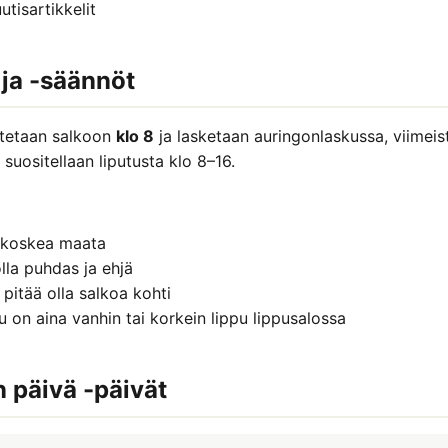
utisartikkelit
 ja -säännöt
tetaan salkoon
klo 8
ja lasketaan auringonlaskussa, viimeis
suositellaan liputusta klo 8–16.
a koskea maata
olla puhdas ja ehjä
n pitää olla salkoa kohti
 on aina vanhin tai korkein lippu lippusalossa
n päivä -päivät