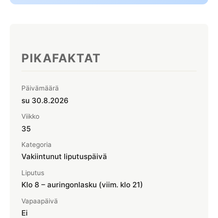
Kesä- ja talviaika
Laskiainen
Suomen liputuspäivät
🎒 Koululomat
KESÄ
Syys-, hiihto- ja talviloma
Juhannus
PIKAFAKTAT
Helluntai
SYKSY
Päivämäärä
Pyhäinpäivä
su 30.8.2026
Viikko
Isänpäivä
35
Halloween 31.10.
Kategoria
Vakiintunut liputuspäivä
TALVI
Liputus
Joulu
Klo 8 – auringonlasku (viim. klo 21)
Jouluaatto
Vapaapäivä
Ei
Tapaninpäivä