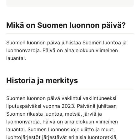
Itsenäisyyspäivä
Uusivuosi
Mikä on Suomen luonnon päivä?
Loppiainen
Suomen luonnon päivä juhlistaa Suomen luontoa ja
MERKKIPÄIVÄT
luonnonvaroja. Päivä on aina elokuun viimeinen
Ystävänpäivä 14.2.
lauantai.
Kalevalan päivä 28.2.
Historia ja merkitys
Naistenpäivä 8.3.
Suomen luonnon päivä vakiintui vakiintuneeksi
liputuspäiväksi vuonna 2023. Päivänä juhlitaan
Suomen rikasta luontoa, metsiä, järviä ja
luonnonvaroja. Päivä on aina elokuun viimeinen
lauantai. Suomen luonnonsuojeluliitto ja muut
luontojärjestöt järjestävät erilaisia luontoretkiä,