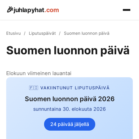
🎉
juhlapyhat
.com
Etusivu
Etusivu
/
Liputuspäivät
/
Suomen luonnon päivä
Pyhäpäivät
Suomen luonnon päivä
▾
KEVÄT
Kalenterit
▾
Pääsiäinen
Elokuun viimeinen lauantai
📅 Mitä tänään on?
Astronomia
▾
Vappu 1.5.
Päivän kalenteritiedot
🇫🇮 VAKIINTUNUT LIPUTUSPÄIVÄ
☀️ Päivänseisaukset
Helatorstai
Blogi
🗓️ Kalenteri 2026
Suomen luonnon päivä 2026
Kevät, kesä, syksy, talvi
Koko vuoden kalenteri
Äitienpäivä
sunnuntaina 30. elokuuta 2026
🌕 Täysikuu 2026
🏖️ Arkipyhät 2026
Palmusunnuntai
Kuukalenteri & superkuut
Pyhäpäivät & vapaapäivät
24 päivää jäljellä
Aprillipäivä 1.4.
⏰ Kellojen siirto
🇫🇮 Liputuspäivät