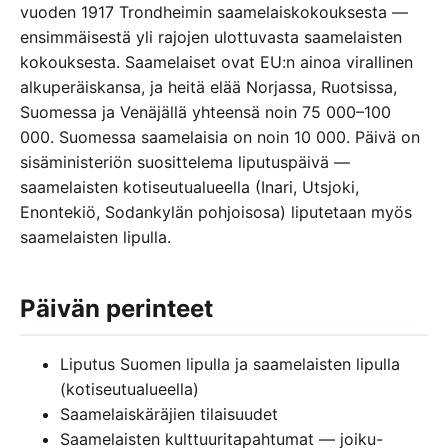
vuoden 1917 Trondheimin saamelaiskokouksesta —
ensimmäisestä yli rajojen ulottuvasta saamelaisten
kokouksesta. Saamelaiset ovat EU:n ainoa virallinen
alkuperäiskansa, ja heitä elää Norjassa, Ruotsissa,
Suomessa ja Venäjällä yhteensä noin 75 000–100
000. Suomessa saamelaisia on noin 10 000. Päivä on
sisäministeriön suosittelema liputuspäivä —
saamelaisten kotiseutualueella (Inari, Utsjoki,
Enontekiö, Sodankylän pohjoisosa) liputetaan myös
saamelaisten lipulla.
Päivän perinteet
Liputus Suomen lipulla ja saamelaisten lipulla
(kotiseutualueella)
Saamelaiskäräjien tilaisuudet
Saamelaisten kulttuuritapahtumat — joiku-