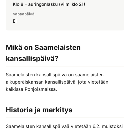
Klo 8 – auringonlasku (viim. klo 21)
Itsenäisyyspäivä
Vapaapäivä
Uusivuosi
Ei
Loppiainen
MERKKIPÄIVÄT
Mikä on Saamelaisten
Ystävänpäivä 14.2.
kansallispäivä?
Kalevalan päivä 28.2.
Saamelaisten kansallispäivä on saamelaisten
Naistenpäivä 8.3.
alkuperäiskansan kansallispäivä, jota vietetään
kaikissa Pohjoismaissa.
Historia ja merkitys
Saamelaisten kansallispäivää vietetään 6.2. muistoksi