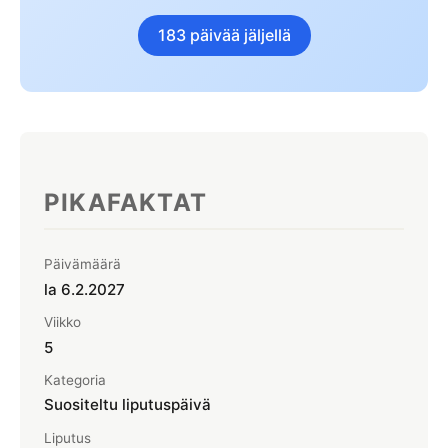
Kesä- ja talviaika
Laskiainen
Suomen liputuspäivät
183 päivää jäljellä
🎒 Koululomat
KESÄ
Syys-, hiihto- ja talviloma
Juhannus
Helluntai
SYKSY
PIKAFAKTAT
Pyhäinpäivä
Isänpäivä
Päivämäärä
Halloween 31.10.
la 6.2.2027
Viikko
TALVI
5
Joulu
Kategoria
Jouluaatto
Suositeltu liputuspäivä
Tapaninpäivä
Liputus