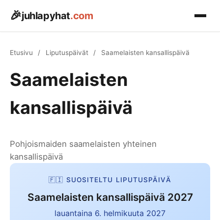
🎉
juhlapyhat
.com
Etusivu
Etusivu
/
Liputuspäivät
/
Saamelaisten kansallispäivä
Pyhäpäivät
Saamelaisten
▾
KEVÄT
Kalenterit
▾
kansallispäivä
Pääsiäinen
📅 Mitä tänään on?
Astronomia
▾
Vappu 1.5.
Päivän kalenteritiedot
Pohjoismaiden saamelaisten yhteinen
☀️ Päivänseisaukset
Helatorstai
Blogi
🗓️ Kalenteri 2026
kansallispäivä
Kevät, kesä, syksy, talvi
Koko vuoden kalenteri
Äitienpäivä
🌕 Täysikuu 2026
🇫🇮 SUOSITELTU LIPUTUSPÄIVÄ
🏖️ Arkipyhät 2026
Palmusunnuntai
Kuukalenteri & superkuut
Saamelaisten kansallispäivä 2027
Pyhäpäivät & vapaapäivät
Aprillipäivä 1.4.
⏰ Kellojen siirto
lauantaina 6. helmikuuta 2027
🇫🇮 Liputuspäivät