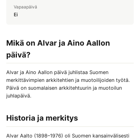
Vapaapäivä
Itsenäisyyspäivä
Ei
Uusivuosi
Loppiainen
Mikä on Alvar ja Aino Aallon
MERKKIPÄIVÄT
päivä?
Ystävänpäivä 14.2.
Kalevalan päivä 28.2.
Alvar ja Aino Aallon päivä juhlistaa Suomen
merkittävimpien arkkitehtien ja muotoilijoiden työtä.
Naistenpäivä 8.3.
Päivä on suomalaisen arkkitehtuurin ja muotoilun
juhlapäivä.
Historia ja merkitys
Alvar Aalto (1898–1976) oli Suomen kansainvälisesti