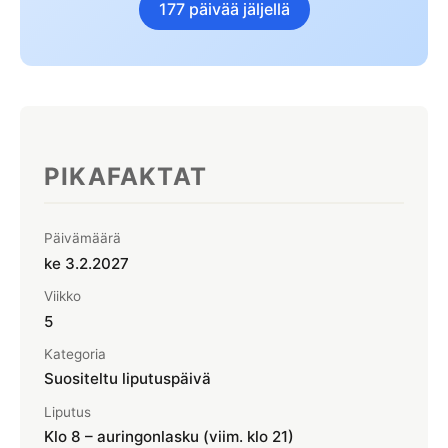
Kesä- ja talviaika
177 päivää jäljellä
Laskiainen
Suomen liputuspäivät
🎒 Koululomat
KESÄ
Syys-, hiihto- ja talviloma
Juhannus
Helluntai
PIKAFAKTAT
SYKSY
Pyhäinpäivä
Päivämäärä
Isänpäivä
ke 3.2.2027
Halloween 31.10.
Viikko
5
TALVI
Kategoria
Joulu
Suositeltu liputuspäivä
Jouluaatto
Liputus
Klo 8 – auringonlasku (viim. klo 21)
Tapaninpäivä