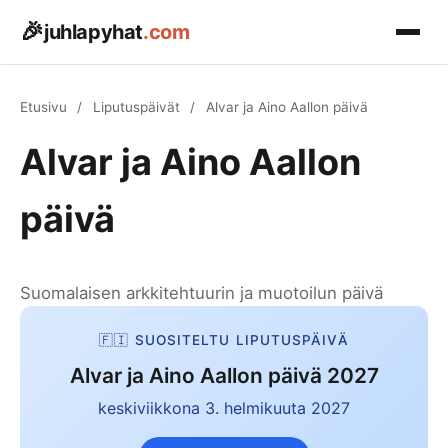
🎉
juhlapyhat
.com
Etusivu
Etusivu
/
Liputuspäivät
/
Alvar ja Aino Aallon päivä
Pyhäpäivät
Alvar ja Aino Aallon
▾
KEVÄT
Kalenterit
▾
päivä
Pääsiäinen
📅 Mitä tänään on?
Astronomia
▾
Vappu 1.5.
Päivän kalenteritiedot
Suomalaisen arkkitehtuurin ja muotoilun päivä
☀️ Päivänseisaukset
Helatorstai
Blogi
🗓️ Kalenteri 2026
Kevät, kesä, syksy, talvi
Koko vuoden kalenteri
🇫🇮 SUOSITELTU LIPUTUSPÄIVÄ
Äitienpäivä
🌕 Täysikuu 2026
Alvar ja Aino Aallon päivä 2027
🏖️ Arkipyhät 2026
Palmusunnuntai
Kuukalenteri & superkuut
Pyhäpäivät & vapaapäivät
keskiviikkona 3. helmikuuta 2027
Aprillipäivä 1.4.
⏰ Kellojen siirto
🇫🇮 Liputuspäivät